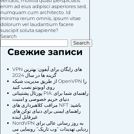
veritatis, mollitia quasi perspiciatis
enim ad eius adipisci asperiores sed,
numquam cum architecto. Id
minima rerum omnis, ipsum vitae
dolorum vel laudantium facere
suscipit soluta sapiente?
Search
Search
Свежие записи
VPN های رایگان برای آیفون: بهترین
گزینه ها در سال 2024
از طریق مدیریت شبکه OpenVPN را
روی اوبونتو نصب کنید
پورتال پشتیبانی PIA: راهنمای شما برای
دنیای حریم خصوصی و امنیت
مراقب کلاهبرداری های NFT باشید:
راهنمای ایمنی برای دنیای توکن های
غیرقابل آینده
NordVPN به روز رسانی عالی برای
ردیابی تهدیدات “وب تاریک” رونمایی می